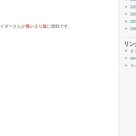
20
20
20
イダーさんが
長い上り坂
に挑戦です、
20
リン
す
ste
カ