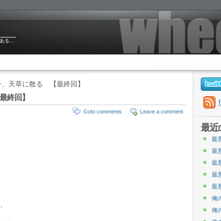
ある…
ー、天草に散る 【最終回】
最終回】
Goto comments
Leave a comment
最近
最
最
最
最
最
俺
、
俺