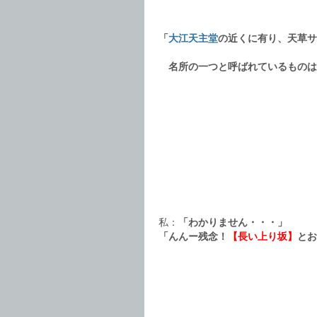
「
大江天主堂
の近くに有り、天草サ
名所の一つと呼ばれているものは
私：
「わかりません・・・」
「んんー残念！
【長い上り坂】
とお