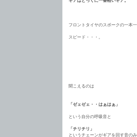
ギアはとっくに一番軽いギア。
フロントタイヤのスポークの一本一
スピード・・・。
聞こえるのは
「ゼェゼェ・・はぁはぁ」
という自分の呼吸音と
「チリチリ」
というチェーンがギアを回す音のみ