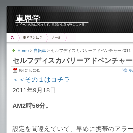
車界学
ホイールの数に関わらず、奥深い世界がそこにある…
車界学とは？
メール
Home
>
自転車
> セルフディスカバリーアドベンチャー201
セルフディスカバリーアドベンチャー2
9月 24th, 2011
Go
＜＜その１はコチラ
2011年9月18日
AM2時56分。
設定を間違えていて、早めに携帯のアラ