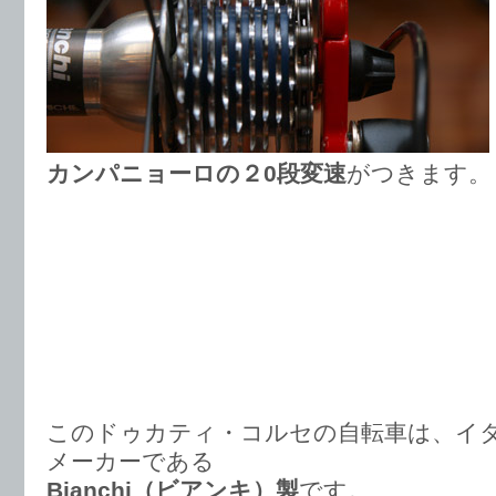
カンパニョーロの２0段変速
がつきます。
このドゥカティ・コルセの自転車は、イ
メーカーである
Bianchi（ビアンキ）製
です。