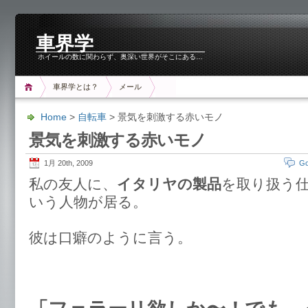
車界学
ホイールの数に関わらず、奥深い世界がそこにある…
車界学とは？
メール
Home
>
自転車
> 景気を刺激する赤いモノ
景気を刺激する赤いモノ
1月 20th, 2009
Go
私の友人に、
イタリヤの製品
を取り扱う
いう人物が居る。
彼は口癖のように言う。