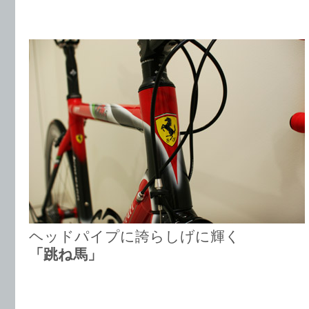
ヘッドパイプに誇らしげに輝く
「跳ね馬」