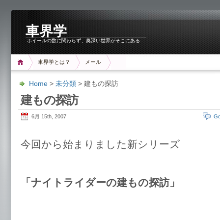
車界学
ホイールの数に関わらず、奥深い世界がそこにある…
車界学とは？
メール
Home
>
未分類
> 建もの探訪
建もの探訪
6月 15th, 2007
Go
今回から始まりました新シリーズ
「ナイトライダーの建もの探訪」