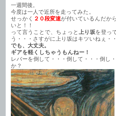
一週間後。
今度は一人で近所を走ってみた。
せっかく
２０段変速
が付いているんだか
いと！！
って言うことで、ちょっと
上り坂
を登っ
う・・・さすがに上り坂はキツいねぇ・
でも、大丈夫。
ギアを軽くしちゃうもんねー！
レバーを倒して・・・倒して・・・倒し・
か？