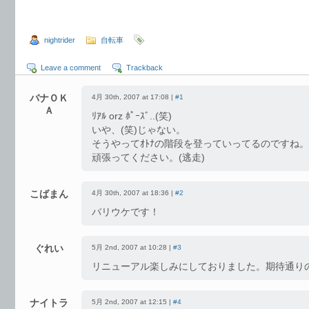
nightrider
自転車
Leave a comment
Trackback
バナＯＫ
4月 30th, 2007 at 17:08 |
#1
Ａ
ﾘｱﾙ orz ﾎﾟｰｽﾞ..(笑)
いや、(笑)じゃない。
そうやってｵﾄﾅの階段を登っていってるのですね。
頑張ってください。(逃走)
こばまん
4月 30th, 2007 at 18:36 |
#2
バリウケです！
ぐれい
5月 2nd, 2007 at 10:28 |
#3
リニューアル楽しみにしておりました。期待通り
ナイトラ
5月 2nd, 2007 at 12:15 |
#4