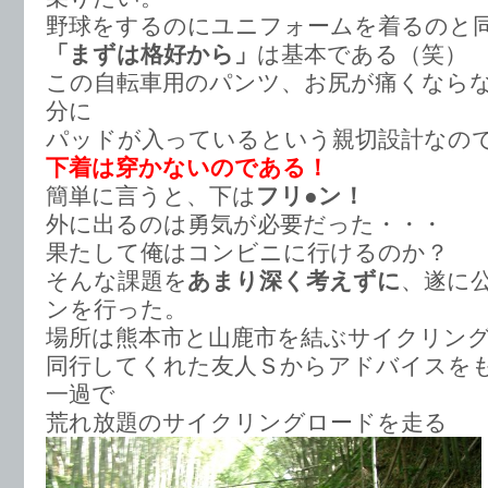
野球をするのにユニフォームを着るのと
「まずは格好から」
は基本である（笑）
この自転車用のパンツ、お尻が痛くなら
分に
パッドが入っているという親切設計なの
下着は穿かないのである！
簡単に言うと、下は
フリ●ン！
外に出るのは勇気が必要だった・・・
果たして俺はコンビニに行けるのか？
そんな課題を
あまり深く考えずに
、遂に
ンを行った。
場所は熊本市と山鹿市を結ぶサイクリン
同行してくれた友人Ｓからアドバイスを
一過で
荒れ放題のサイクリングロードを走る