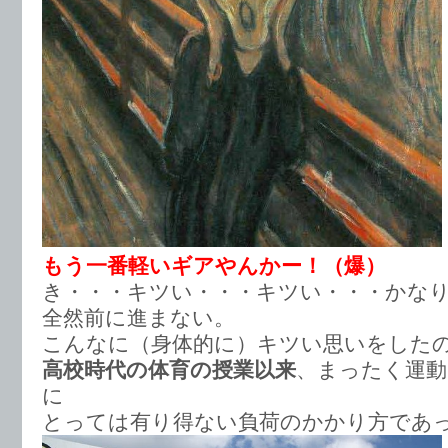
もう一番軽いギアやんかー！（爆）
き・・・キツい・・・キツい・・・かな
全然前に進まない。
こんなに（身体的に）キツい思いをした
高校時代の体育の授業以来
、まったく運
に
とっては有り得ない負荷のかかり方であ