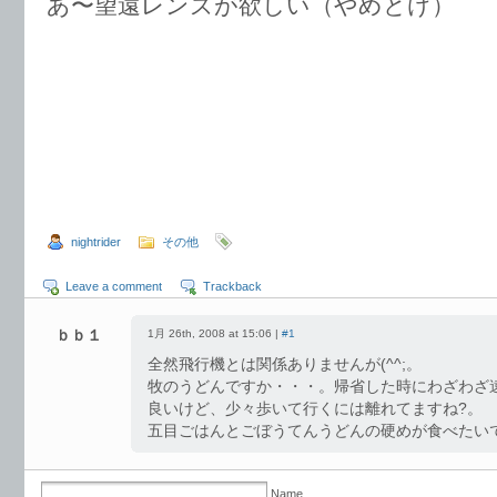
あ〜望遠レンズが欲しい（やめとけ）
nightrider
その他
Leave a comment
Trackback
ｂｂ１
1月 26th, 2008 at 15:06 |
#1
全然飛行機とは関係ありませんが(^^;。
牧のうどんですか・・・。帰省した時にわざわざ
良いけど、少々歩いて行くには離れてますね?。
五目ごはんとごぼうてんうどんの硬めが食べたい
Name