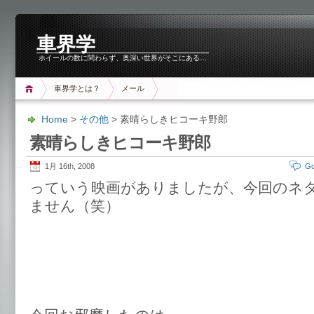
車界学
ホイールの数に関わらず、奥深い世界がそこにある…
車界学とは？
メール
Home
>
その他
> 素晴らしきヒコーキ野郎
素晴らしきヒコーキ野郎
1月 16th, 2008
Go
っていう映画がありましたが、今回のネ
ません（笑）