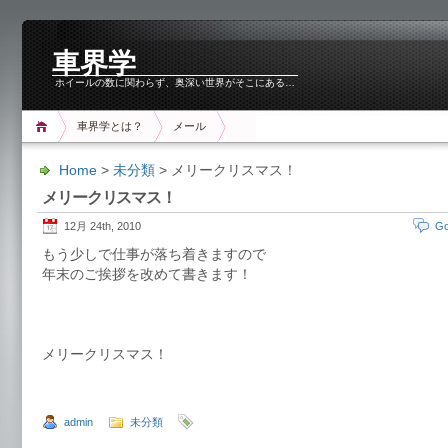
車界学
ホイールの数に関わらず、奥深い世界がそこにある…
車界学とは？
メール
Home
>
未分類
> メリークリスマス！
メリークリスマス！
12月 24th, 2010
Go
もう少しで仕事が落ち着きますので
年末のご挨拶を改めて書きます！
メリークリスマス！
admin
未分類