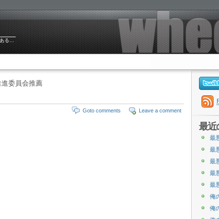
ある…
推進委員会推薦
Goto comments
Leave a comment
最近
最
最
最
最
最
俺
俺