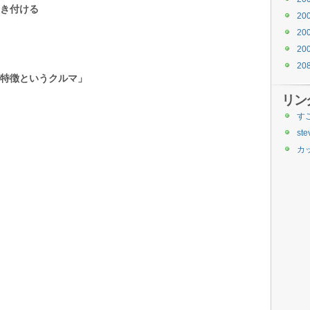
き付ける
20
20
20
20
特徴というクルマ」
リン
す
ste
カ