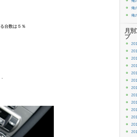
俺
俺
俺
る台数は５％
月別
ブ
20
20
20
20
20
・
20
20
20
20
20
20
20
20