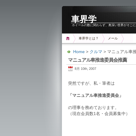
車界学
ホイールの数に関わらず、奥深い世界がそこに
車界学とは？
メール
Home
>
クルマ
> マニュアル車
マニュアル車推進委員会推薦
8月 10th, 2007
突然ですが、私・筆者は
「マニュアル車推進委員会」
の理事を務めております。
（現在会員数1名・会員募集中）